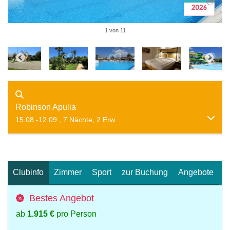
1 von 11
Robinson Apulia
15.08.-12.09., 7 Nächte, 2 Erw.
Clubinfo
Zimmer
Sport
zur Buchung
Angebote
Bestes Angebot
ab
1.915 €
pro Person