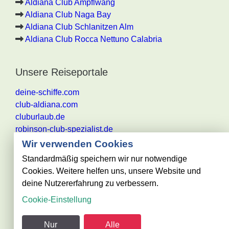
Aldiana Club Ampflwang
Aldiana Club Naga Bay
Aldiana Club Schlanitzen Alm
Aldiana Club Rocca Nettuno Calabria
Unsere Reiseportale
deine-schiffe.com
club-aldiana.com
cluburlaub.de
robinson-club-spezialist.de
Wir verwenden Cookies
Standardmäßig speichern wir nur notwendige
Cookies. Weitere helfen uns, unsere Website und
Alle Angaben ohne Gewähr. Es gelten die aktuellen
deine Nutzererfahrung zu verbessern.
Reisebestimmungen des jeweiligen
Cookie-Einstellung
Reiseveranstalters
@ club-urlaub.de - powered by Reisezentrum Becker
Nur
Alle