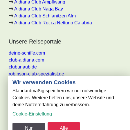
Aldiana Club Ampflwang
Aldiana Club Naga Bay
Aldiana Club Schlanitzen Alm
Aldiana Club Rocca Nettuno Calabria
Unsere Reiseportale
deine-schiffe.com
club-aldiana.com
cluburlaub.de
robinson-club-spezialist.de
Wir verwenden Cookies
Standardmäßig speichern wir nur notwendige
Cookies. Weitere helfen uns, unsere Website und
Alle Angaben ohne Gewähr. Es gelten die aktuellen
deine Nutzererfahrung zu verbessern.
Reisebestimmungen des jeweiligen
Cookie-Einstellung
Reiseveranstalters
@ club-urlaub.de - powered by Reisezentrum Becker
Nur
Alle