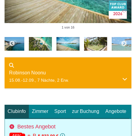
1 von 16
Robinson Noonu
15.08.-12.09., 7 Nächte, 2 Erw.
Clubinfo
Zimmer
Sport
zur Buchung
Angebote
Bestes Angebot
p. P.
5.833.00 €