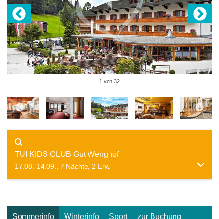
1 von 32
TUI KIDS CLUB Gut Wenghof
17.08.-14.09., 7 Nächte, 2 Erw.
Sommerinfo
Winterinfo
Sport
zur Buchung